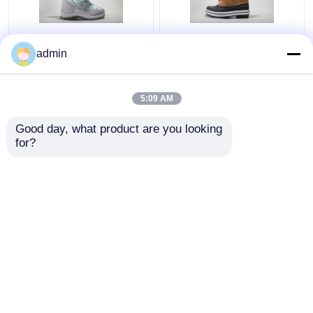
Зимние круглые ногти
Черный Зимний
admin
малыши дети
Средний Детские
Снежные сапоги
снежные сапоги
Теплое
Водостойкие
5:09 AM
водонепроницаемое
прочные
Лучшая цена
Лучшая цена
Good day, what product are you looking 
for?
контактные
контактные
данные
данные
Осмотрите больше
Главная
Карта
контактные
Desktop
страница
сайта
данные
Site
Карта сайта
Политика уединения