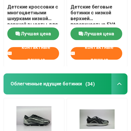
Детские кроссовки с
Детские беговые
многоцветными
ботинки с низкой
шнурками низкой
верхней
верхней высоты для
поверхностью EVA
мальчиков и девочек
Лучшая цена
Лучшая цена
контактные
контактные
данные
данные
Облегченные идущие ботинки
(34)