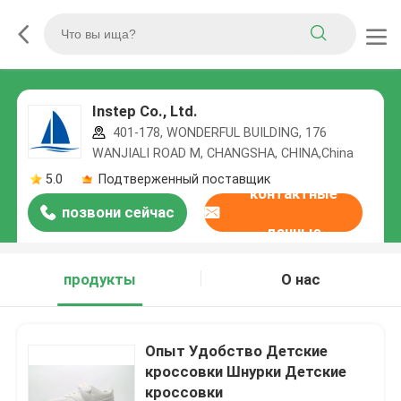
Instep Co., Ltd.
401-178, WONDERFUL BUILDING, 176
WANJIALI ROAD M, CHANGSHA, CHINA,China
5.0
Подтверженный поставщик
контактные
позвони сейчас
данные
продукты
О нас
Опыт Удобство Детские
кроссовки Шнурки Детские
кроссовки