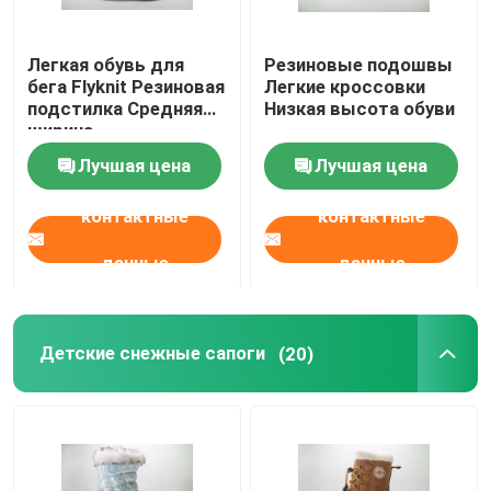
Легкая обувь для
Резиновые подошвы
бега Flyknit Резиновая
Легкие кроссовки
подстилка Средняя
Низкая высота обуви
ширина
Лучшая цена
Лучшая цена
контактные
контактные
данные
данные
Детские снежные сапоги
(20)