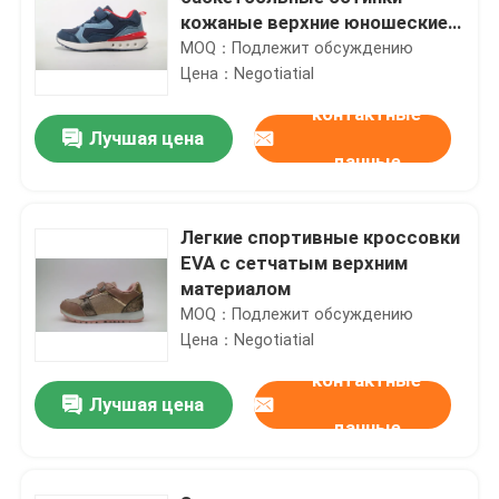
кожаные верхние юношеские
беговые ботинки
MOQ：Подлежит обсуждению
Цена：Negotiatial
контактные
Лучшая цена
данные
Легкие спортивные кроссовки
EVA с сетчатым верхним
материалом
MOQ：Подлежит обсуждению
Цена：Negotiatial
контактные
Лучшая цена
данные