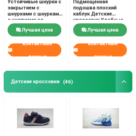
Устойчивые шнурки с
Подмощенная
закрытием с
подошва плоский
шнурками с шнурками
каблук Детские
Женские ботинки из холста
с шнурками со
кроссовки Удобные
текстурой
кроссовки
Лучшая цена
Лучшая цена
контактные
контактные
данные
данные
Детские кроссовки
(46)