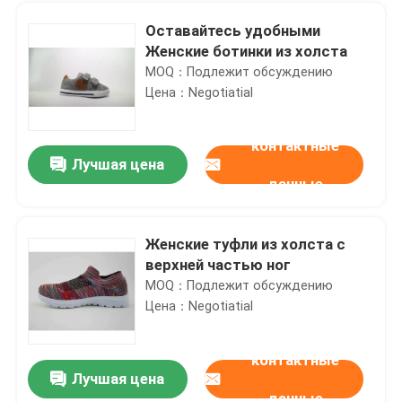
Оставайтесь удобными
Женские ботинки из холста
MOQ：Подлежит обсуждению
Цена：Negotiatial
контактные
Лучшая цена
данные
Женские туфли из холста с
верхней частью ног
Дом
MOQ：Подлежит обсуждению
Цена：Negotiatial
Продукты
контактные
Лучшая цена
Легкие спортивные туфли с крутыми ногтями
Видео
данные