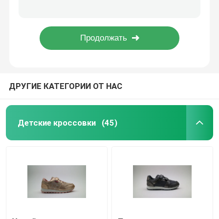
Теплые водонепроницаемые детские теплые сапоги Средние дошкольные снежные сапоги Шнурки Закрытие
Внутренняя подошва EVA Легкая кроссовка для бега по тропинкам Нижняя высота каблука Резиновая наружная подошва
Облегченные идущие ботинки
Легкая спортивная обувь
Прочная шнурка с закрытием Легкая обувь для тренировок Резиновая подошва
Обувь для бега
ДРУГИЕ КАТЕГОРИИ ОТ НАС
Детские снежные сапоги
Аква-обувь для детей
Детские кроссовки
(45)
Женские плоские ботинки
Детские сандалии
Женские аквабуты