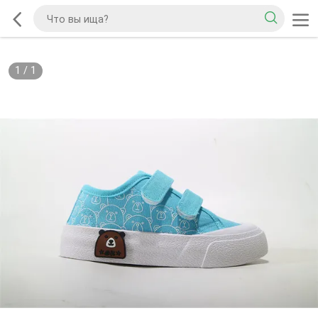
1
/
1