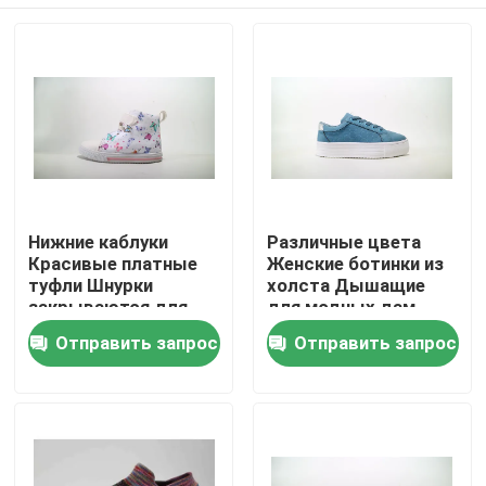
Нижние каблуки
Различные цвета
Красивые платные
Женские ботинки из
туфли Шнурки
холста Дышащие
закрываются для
для модных дам
гибкости
Дома
Отправить запрос
Отправить запрос
О Компании
Контакты