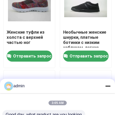
Продукция
видео
Женские туфли из
Необычные женские
холста с верхней
шнурки, платные
частью ног
ботинки с низким
Детские кроссовки
каблуком, легкие
резиновые подошвы
Отправить запрос
Отправить запрос
Детские кроссовки
Облегченные идущие ботинки
admin
Обувь для бега
3:05 AM
Детские снежные сапоги
Good day, what product are you looking 