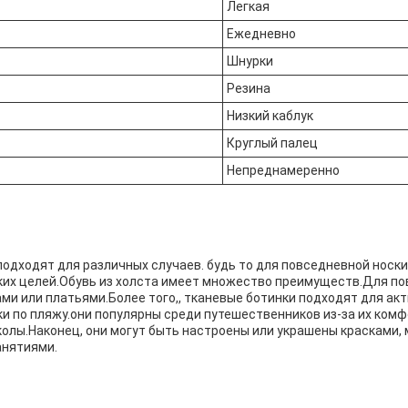
Легкая
Ежедневно
Шнурки
Резина
Низкий каблук
Круглый палец
Непреднамеренно
одходят для различных случаев. будь то для повседневной носки,
ских целей.Обувь из холста имеет множество преимуществ.Для п
и или платьями.Более того,, тканевые ботинки подходят для акт
улки по пляжу.они популярны среди путешественников из-за их ко
колы.Наконец, они могут быть настроены или украшены красками
анятиями.