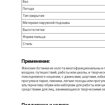
Вес
Погода
Тип закрытия
Материал наружной подошвы
Высота пятки
Форма пальца
Стиль
Применение:
Женские ботинки из холста многофункциональны и п
воздухе, путешествий, работы или школы, и творче
повседневного ношения, с джинсами, шортами, юбкам
прогулки в парке, пикники, легкие походы или прог
альтернативу обуви или каблукам для работы или ш
средствами для лиц, занимающихся творческими з