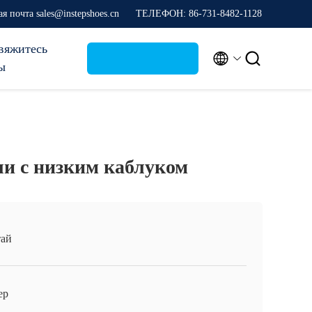
я почта sales@instepshoes.cn
ТЕЛЕФОН: 86-731-8482-1128
вяжитесь


ы
и с низким каблуком
ай
ep