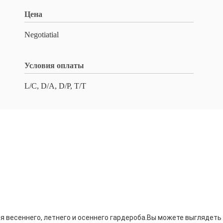
Цена
Negotiatial
Условия оплаты
L/C, D/A, D/P, T/T
я весеннего, летнего и осеннего гардероба.Вы можете выглядеть