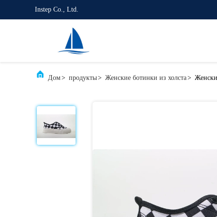
Instep Co., Ltd.
Дом
>
продукты
>
Женские ботинки из холста
>
Женски